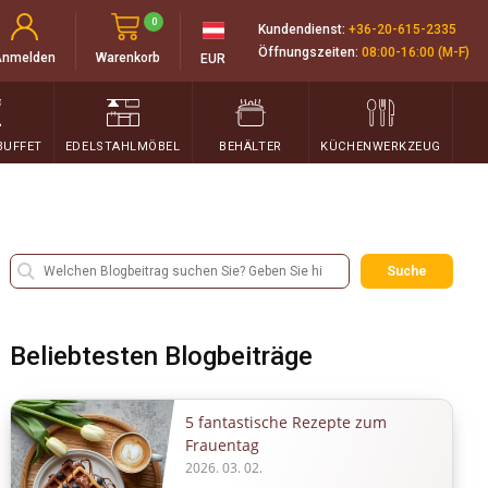
0
Kundendienst:
+36-20-615-2335
Öffnungszeiten:
08:00-16:00 (M-F)
Anmelden
Warenkorb
EUR
BUFFET
EDELSTAHLMÖBEL
BEHÄLTER
KÜCHENWERKZEUG
Suche
Beliebtesten Blogbeiträge
5 fantastische Rezepte zum
Frauentag
2026. 03. 02.