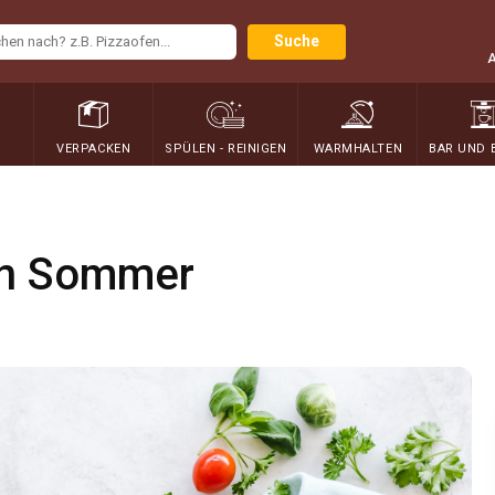
Suche
N
VERPACKEN
SPÜLEN - REINIGEN
WARMHALTEN
BAR UND 
en Sommer