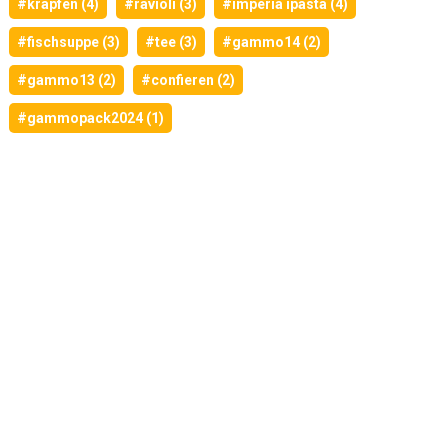
#krapfen (4)
#ravioli (3)
#imperia ipasta (4)
#fischsuppe (3)
#tee (3)
#gammo14 (2)
#gammo13 (2)
#confieren (2)
#gammopack2024 (1)