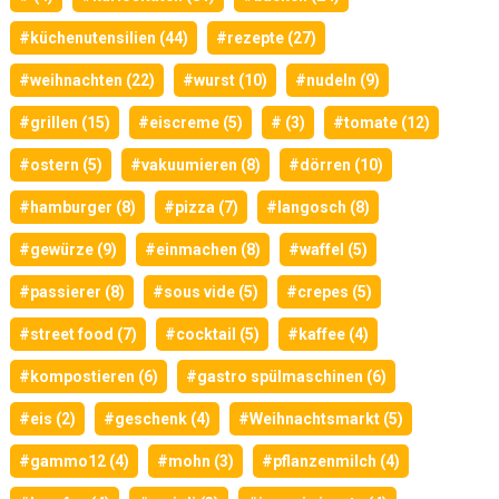
#küchenutensilien (44)
#rezepte (27)
#weihnachten (22)
#wurst (10)
#nudeln (9)
#grillen (15)
#eiscreme (5)
# (3)
#tomate (12)
#ostern (5)
#vakuumieren (8)
#dörren (10)
#hamburger (8)
#pizza (7)
#langosch (8)
#gewürze (9)
#einmachen (8)
#waffel (5)
#passierer (8)
#sous vide (5)
#crepes (5)
#street food (7)
#cocktail (5)
#kaffee (4)
#kompostieren (6)
#gastro spülmaschinen (6)
#eis (2)
#geschenk (4)
#Weihnachtsmarkt (5)
#gammo12 (4)
#mohn (3)
#pflanzenmilch (4)