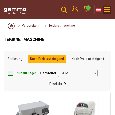
gammo
0
kitchen & more
Vorbereiten
Teigknetmaschine
TEIGKNETMASCHINE
Sortierung
Nach Preis aufsteigend
Nach Preis absteigend
Hersteller
Nur auf Lager
Produkt:
9