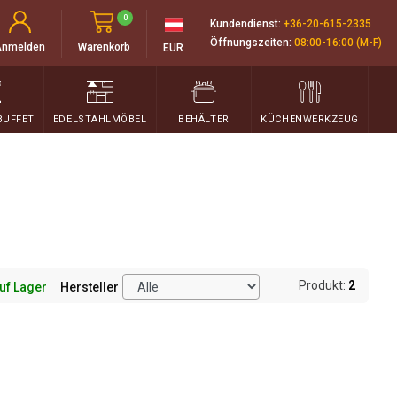
0
Kundendienst:
+36-20-615-2335
Öffnungszeiten:
08:00-16:00 (M-F)
Anmelden
Warenkorb
EUR
BUFFET
EDELSTAHLMÖBEL
BEHÄLTER
KÜCHENWERKZEUG
Produkt:
2
uf Lager
Hersteller