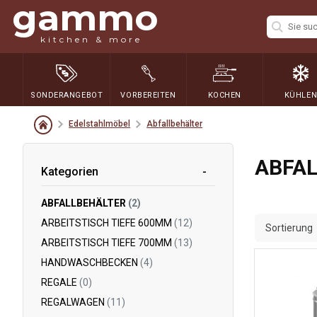
gammo
kitchen & more
SONDERANGEBOT
VORBEREITEN
KOCHEN
KÜHLE
Edelstahlmöbel
Abfallbehälter
ABFA
Kategorien
ABFALLBEHÄLTER
(2)
ARBEITSTISCH TIEFE 600MM
(12)
Sortierung
ARBEITSTISCH TIEFE 700MM
(13)
HANDWASCHBECKEN
(4)
REGALE
(0)
REGALWAGEN
(11)