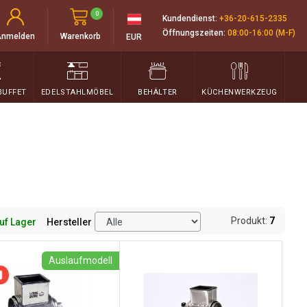
0
Kundendienst:
+36-20-615-2335
Öffnungszeiten:
08:00-16:00 (M-F)
Anmelden
Warenkorb
EUR
BUFFET
EDELSTAHLMÖBEL
BEHÄLTER
KÜCHENWERKZEUG
Produkt:
7
uf Lager
Hersteller
Auslaufmodell