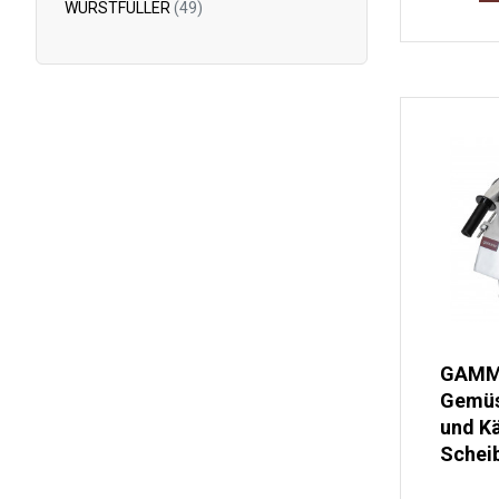
WURSTFÜLLER
(49)
GAM
Gemüs
und Kä
Schei