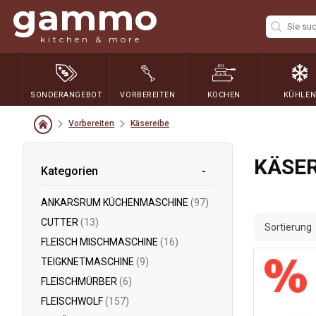
gammo
kitchen & more
SONDERANGEBOT
VORBEREITEN
KOCHEN
KÜHLE
Vorbereiten
Käsereibe
KÄSER
Kategorien
ANKARSRUM KÜCHENMASCHINE
(97)
CUTTER
(13)
Sortierung
FLEISCH MISCHMASCHINE
(16)
TEIGKNETMASCHINE
(9)
FLEISCHMÜRBER
(6)
FLEISCHWOLF
(157)