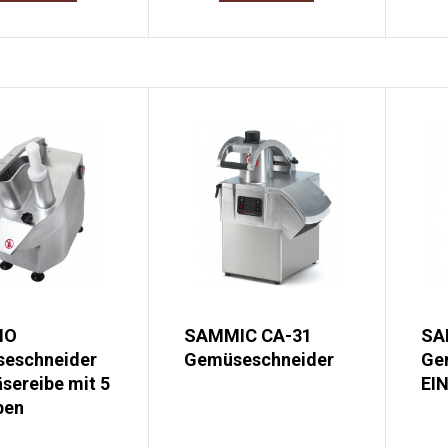
MO
SAMMIC CA-31
SA
eschneider
Gemüseschneider
Ge
sereibe mit 5
EI
ben