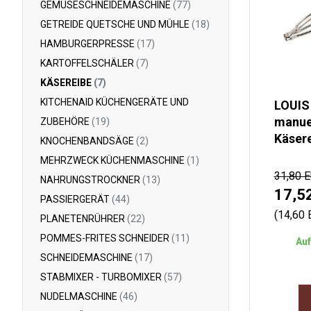
GEMÜSESCHNEIDEMASCHINE
(77)
GETREIDE QUETSCHE UND MÜHLE
(18)
HAMBURGERPRESSE
(17)
KARTOFFELSCHÄLER
(7)
KÄSEREIBE
(7)
KITCHENAID KÜCHENGERÄTE UND
LOUIS
manue
ZUBEHÖRE
(19)
Käser
KNOCHENBANDSÄGE
(2)
MEHRZWECK KÜCHENMASCHINE
(1)
31,80 
NAHRUNGSTROCKNER
(13)
17,5
PASSIERGERÄT
(44)
(14,60
PLANETENRÜHRER
(22)
POMMES-FRITES SCHNEIDER
(11)
Auf
SCHNEIDEMASCHINE
(17)
STABMIXER - TURBOMIXER
(57)
NUDELMASCHINE
(46)