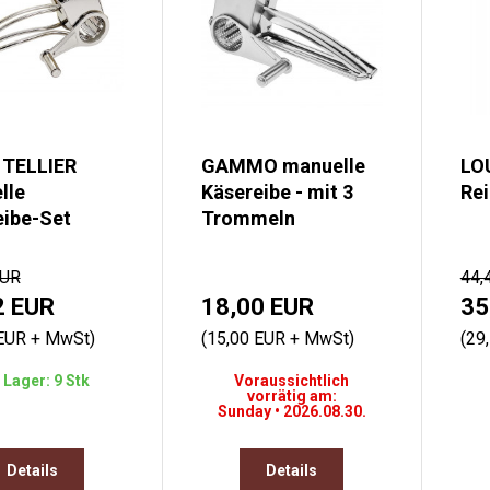
 TELLIER
GAMMO manuelle
LO
lle
Käsereibe - mit 3
Re
eibe-Set
Trommeln
EUR
44,
2 EUR
18,00 EUR
35
 EUR + MwSt)
(15,00 EUR + MwSt)
(29
 Lager: 9 Stk
Voraussichtlich
vorrätig am:
Sunday • 2026.08.30.
Details
Details