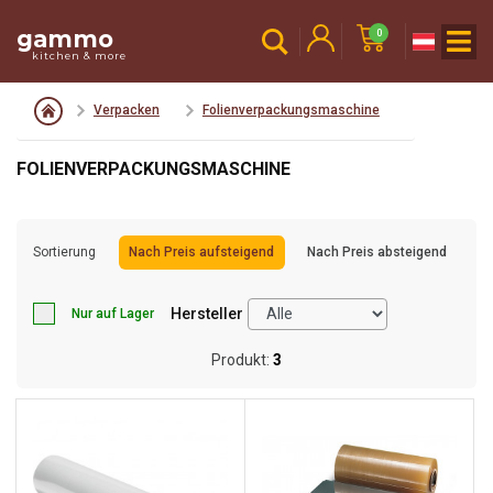
gammo
0
kitchen & more
Verpacken
Folienverpackungsmaschine
FOLIENVERPACKUNGSMASCHINE
Sortierung
Nach Preis aufsteigend
Nach Preis absteigend
Hersteller
Nur auf Lager
Produkt:
3