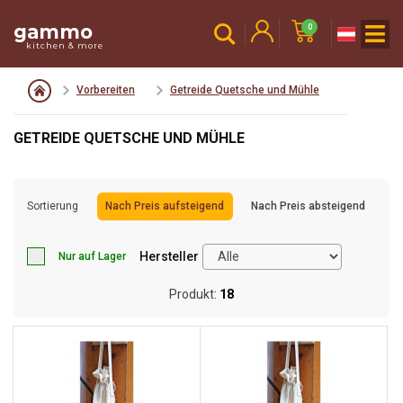
gammo
0
kitchen & more
Vorbereiten
Getreide Quetsche und Mühle
GETREIDE QUETSCHE UND MÜHLE
Sortierung
Nach Preis aufsteigend
Nach Preis absteigend
Hersteller
Nur auf Lager
Produkt:
18