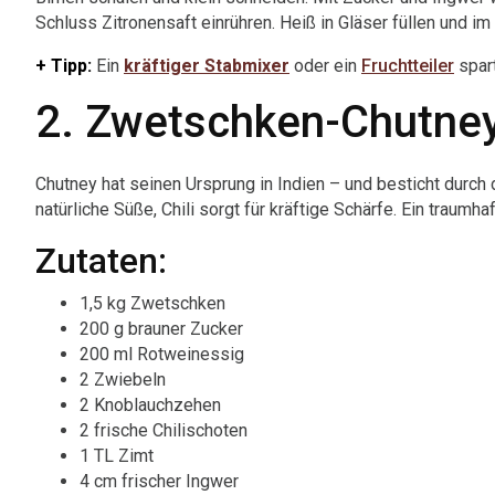
Schluss Zitronensaft einrühren. Heiß in Gläser füllen und i
+ Tipp:
Ein
kräftiger Stabmixer
oder ein
Fruchtteiler
spart
2. Zwetschken-Chutney 
Chutney hat seinen Ursprung in Indien – und besticht durch
natürliche Süße, Chili sorgt für kräftige Schärfe. Ein traumh
Zutaten:
1,5 kg Zwetschken
200 g brauner Zucker
200 ml Rotweinessig
2 Zwiebeln
2 Knoblauchzehen
2 frische Chilischoten
1 TL Zimt
4 cm frischer Ingwer