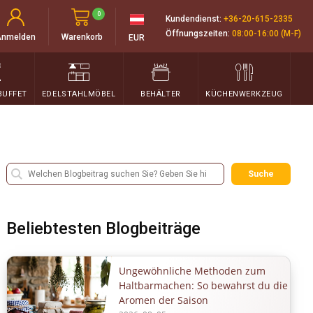
0
Kundendienst:
+36-20-615-2335
Öffnungszeiten:
08:00-16:00 (M-F)
Anmelden
Warenkorb
EUR
BUFFET
EDELSTAHLMÖBEL
BEHÄLTER
KÜCHENWERKZEUG
Suche
Beliebtesten Blogbeiträge
Ungewöhnliche Methoden zum
Haltbarmachen: So bewahrst du die
Aromen der Saison