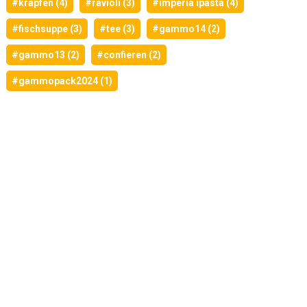
#krapfen (4)
#ravioli (3)
#imperia ipasta (4)
#fischsuppe (3)
#tee (3)
#gammo14 (2)
#gammo13 (2)
#confieren (2)
#gammopack2024 (1)