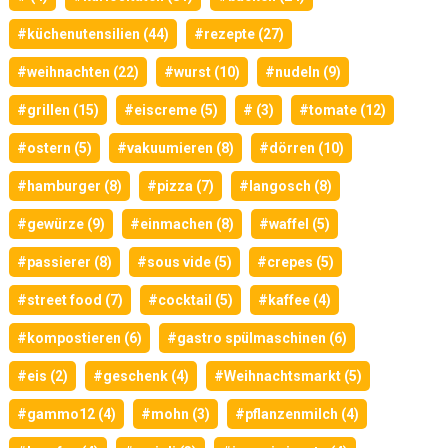
#küchenutensilien (44)
#rezepte (27)
#weihnachten (22)
#wurst (10)
#nudeln (9)
#grillen (15)
#eiscreme (5)
# (3)
#tomate (12)
#ostern (5)
#vakuumieren (8)
#dörren (10)
#hamburger (8)
#pizza (7)
#langosch (8)
#gewürze (9)
#einmachen (8)
#waffel (5)
#passierer (8)
#sous vide (5)
#crepes (5)
#street food (7)
#cocktail (5)
#kaffee (4)
#kompostieren (6)
#gastro spülmaschinen (6)
#eis (2)
#geschenk (4)
#Weihnachtsmarkt (5)
#gammo12 (4)
#mohn (3)
#pflanzenmilch (4)