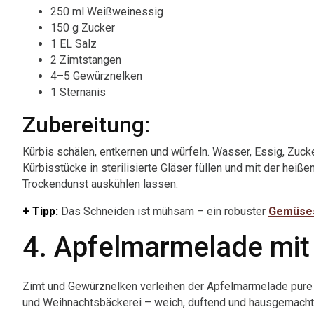
250 ml Weißweinessig
150 g Zucker
1 EL Salz
2 Zimtstangen
4–5 Gewürznelken
1 Sternanis
Zubereitung:
Kürbis schälen, entkernen und würfeln. Wasser, Essig, Zucke
Kürbisstücke in sterilisierte Gläser füllen und mit der hei
Trockendunst auskühlen lassen.
+ Tipp:
Das Schneiden ist mühsam – ein robuster
Gemüses
4. Apfelmarmelade mit
Zimt und Gewürznelken verleihen der Apfelmarmelade pure W
und Weihnachtsbäckerei – weich, duftend und hausgemacht