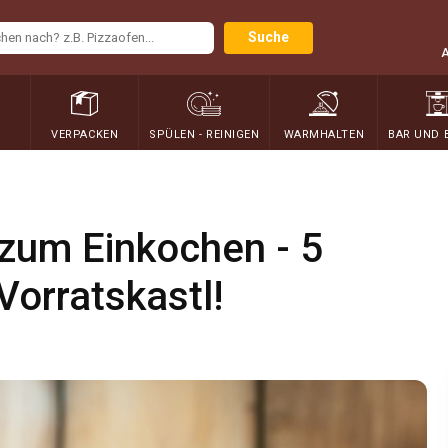
Suche
N
VERPACKEN
SPÜLEN - REINIGEN
WARMHALTEN
BAR UND 
 zum Einkochen - 5
Vorratskastl!